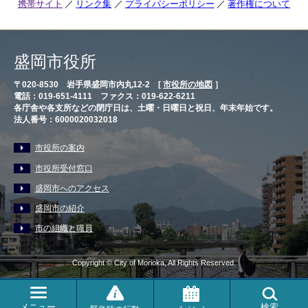
携帯サイト
リンク集
プライバシーポリシー
著作権について
盛岡市役所
〒020-8530 岩手県盛岡市内丸12-2 [
市役所の地図
］
電話：019-651-4111 ファクス：019-622-6211
各庁舎や各支所などの閉庁日は、土曜・日曜日と祝日、年末年始です。
法人番号：6000020032018
市役所の案内
市役所受付窓口
盛岡市へのアクセス
盛岡市の紹介
市の組織と職員
Copyright © City of Morioka, All Rights Reserved.
メニュー
検索