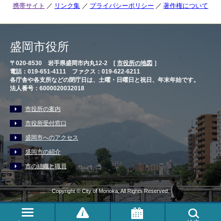
携帯サイト
リンク集
プライバシーポリシー
著作権について
盛岡市役所
〒020-8530 岩手県盛岡市内丸12-2 [
市役所の地図
］
電話：019-651-4111 ファクス：019-622-6211
各庁舎や各支所などの閉庁日は、土曜・日曜日と祝日、年末年始です。
法人番号：6000020032018
市役所の案内
市役所受付窓口
盛岡市へのアクセス
盛岡市の紹介
市の組織と職員
Copyright © City of Morioka, All Rights Reserved.