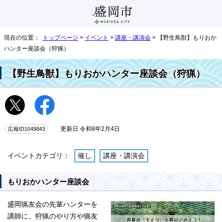
現在の位置：
トップページ
>
イベント
>
講座・講演会
> 【野生鳥獣】もりおか
ハンター座談会（狩猟）
【野生鳥獣】もりおかハンター座談会（狩猟）
広報ID1049843
更新日 令和8年2月4日
イベントカテゴリ：
催し
講座・講演会
もりおかハンター座談会
盛岡猟友会の先輩ハンターを
講師に、狩猟のやり方や猟友