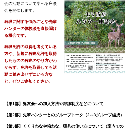
会の活動について学べる座談
会を開催します。
狩猟に関する悩みごとや先輩
ハンターの体験談を直接聞け
る機会です。
狩猟免許の取得を考えている
方や、新規に狩猟免許を取得
したものの狩猟のやり方がわ
からず、免許を取得しても活
動に踏み出せずにいる方な
ど、ぜひご参加ください。
【第1部】猟友会への加入方法や狩猟制度などについて
【第2部】先輩ハンターとのグループトーク（2～3グループ編成）
【第3部】くくりわなや箱わな、猟具の使い方について（室内での