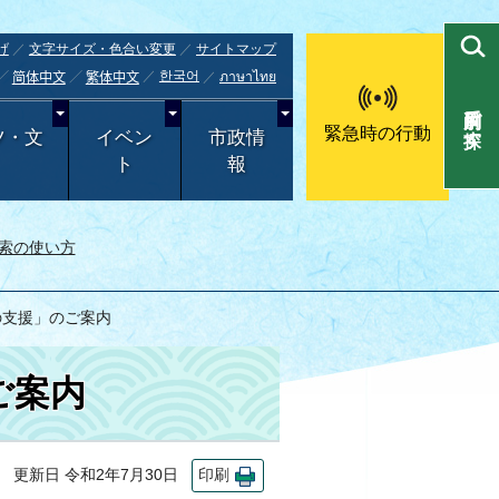
げ
文字サイズ・色合い変更
サイトマップ
한국어
ภาษาไทย
简体中文
繁体中文
目的別で探す
緊急時の行動
ツ・文
イベン
市政情
ト
報
索の使い方
の支援」のご案内
ご案内
更新日 令和2年7月30日
印刷