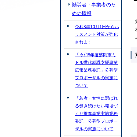
勤労者・事業者のた
めの情報
令和8年10月1日からハ
ラスメント対策が強化
されます
「令和8年度盛岡市ミ
ドル世代就職支援事業
広報業務委託」公募型
プロポーザルの実施に
ついて
「若者・女性に選ばれ
る働き続けたい職場づ
くり推進事業実施業務
委託」公募型プロポー
ザルの実施について