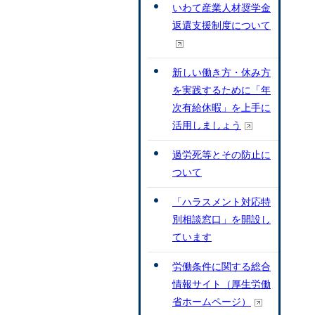
いわて産業人材奨学金
返還支援制度について
新しい働き方・休み方
を実践するために「年
次有給休暇」を上手に
活用しましょう
過労死等とその防止に
ついて
「ハラスメント対応特
別相談窓口」を開設し
ています
労働条件に関する総合
情報サイト（厚生労働
省ホームページ）