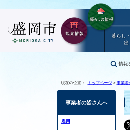
暮らし
出
情報
現在の位置：
トップページ
>
事業者
事業者の皆さんへ
雇用