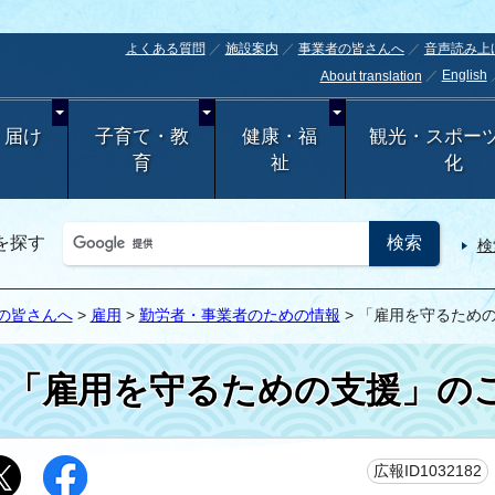
よくある質問
施設案内
事業者の皆さんへ
音声読み上
English
About translation
・届け
子育て・教
健康・福
観光・スポー
育
祉
化
を探す
検
の皆さんへ
>
雇用
>
勤労者・事業者のための情報
> 「雇用を守るため
「雇用を守るための支援」の
広報ID1032182