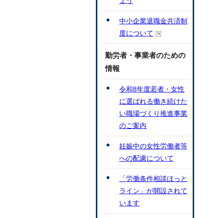
ょう
中小企業退職金共済制
度について
勤労者・事業者のための
情報
令和8年度若者・女性
に選ばれる働き続けた
い職場づくり推進事業
のご案内
妊娠中の女性労働者等
への配慮について
「労働条件相談ほっと
ライン」が開設されて
います