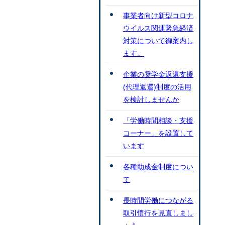
事業者向け新型コロナ
ウイルス関連緊急経済
対策について御案内し
ます。
企業の奨学金返還支援
(代理返還)制度の活用
を検討しませんか
「労働時間相談・支援
コーナー」を設置して
います
各種助成金制度につい
て
長時間労働につながる
取引慣行を見直しまし