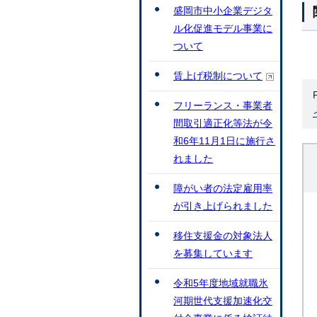
盛岡市中小企業デジタ
ル化促進モデル事業に
ついて
賃上げ税制について
フリーランス・事業者
間取引適正化等法が令
和6年11月1日に施行さ
れました
障がい者の法定雇用率
が引き上げられました
移住支援金の対象法人
を募集しています
令和5年度地域就職氷
河期世代支援加速化交