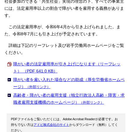
社会参加のできる「共生社会」実現の理念の下、すべての事業主
には、法定雇用率以上の割合で障がい者を雇用する義務がありま
す。
この法定雇用率が、令和6年4月から引き上げられました。ま
た、令和8年7月にも引き上げが予定されています。
詳細は下記のリーフレット及び岩手労働局ホームページをご覧
ください。
障がい者の法定雇用率が引き上げになります（リーフレッ
ト） （PDF 641.0 KB）
障がい者を雇い入れた場合などの助成（厚生労働省ホームペ
ージ）
（外部リンク）
高齢者・障がい者の雇用支援（独立行政法人高齢・障害・求
職者雇用支援機構のホームページ）
（外部リンク）
PDFファイルをご覧いただくには、Adobe Acrobat Readerが必要です。お
持ちでない方は
アドビ株式会社のサイト
からダウンロード（無料）してく
ださい。