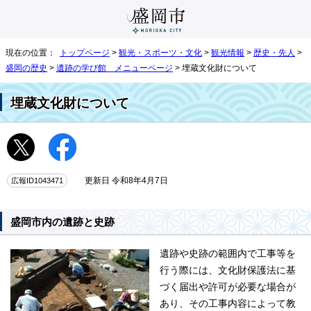
現在の位置：
トップページ
>
観光・スポーツ・文化
>
観光情報
>
歴史・先人
>
盛岡の歴史
>
遺跡の学び館 メニューページ
> 埋蔵文化財について
埋蔵文化財について
広報ID1043471
更新日 令和8年4月7日
盛岡市内の遺跡と史跡
遺跡や史跡の範囲内で工事等を
行う際には、文化財保護法に基
づく届出や許可が必要な場合が
あり、その工事内容によって教