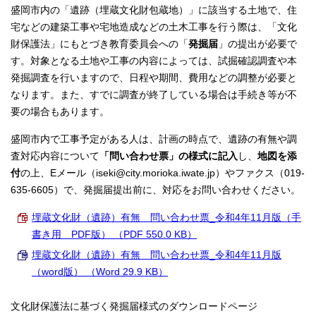
盛岡市内の「遺跡（埋蔵文化財包蔵地）」に該当する土地で、住
宅などの建築工事や宅地造成などの土木工事を行う際は、「文化
財保護法」にもとづき教育委員会への「
発掘届
」の提出が必要で
す。対象となる土地や工事の内容によっては、試掘確認調査や本
発掘調査を行いますので、日程や期間、費用などの調整が必要と
なります。また、すでに調査が終了している場合は手続き等が不
要の場合もあります。
盛岡市内で工事予定がある人は、計画の時点で、遺跡の有無や調
査対応内容について
「問い合わせ票」の様式に記入
し、
地図を添
付
の上、Eメール（iseki@city.morioka.iwate.jp）やファクス（019-
635-6605）で、発掘届提出前に、対応をお問い合わせください。
埋蔵文化財（遺跡）有無 問い合わせ票_令和4年11月版（手
書き用 PDF版） （PDF 550.0 KB）
埋蔵文化財（遺跡）有無 問い合わせ票_令和4年11月版
（word版） （Word 29.9 KB）
文化財保護法に基づく発掘届様式のダウンロードページ