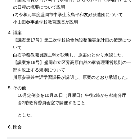
の日程の概要について説明
(2)令和元年度盛岡市中学生広島平和友好派遣団について
小山田参事兼学校教育課長が説明
議案
【議案第17号】第二次学校給食施設整備実施計画の策定につ
いて
白石学務教職員課主幹が説明し、原案のとおり承認した。
【議案第18号】盛岡市立区界高原自然の家管理運営規則の一
部を改正する規則について
川原参事兼生涯学習課長が説明し、原案のとおり承認した。
その他
10月定例会を10月28日（月曜日）午後2時から都南分庁
舎2階教育委員会室で開催すること
とした。
閉会