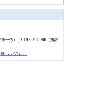
階
設第一係）、019-601-5086（施設
利用ください。