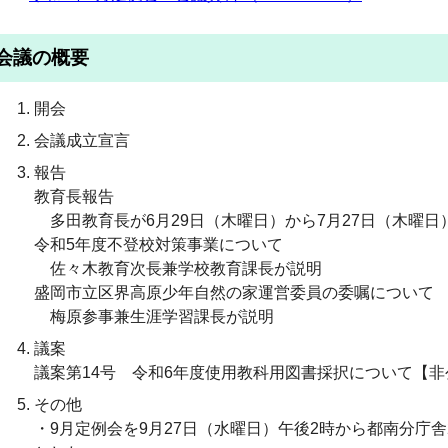
会議の概要
開会
会議成立宣言
報告
教育長報告
多田教育長が6月29日（木曜日）から7月27日（木曜
令和5年度不登校対策事業について
佐々木教育次長兼学校教育課長が説明
盛岡市立区界高原少年自然の家運営委員の委嘱について
梅原参事兼生涯学習課長が説明
議案
議案第14号 令和6年度使用教科用図書採択について【
その他
・9月定例会を9月27日（水曜日）午後2時から都南分庁