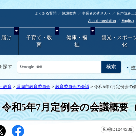
よくある質問
施設案内
事業者の皆さんへ
音声読み上
English
About translation
・届け
子育て・教
健康・福
観光・スポー
育
祉
化
を探す
検
・教育
>
盛岡市教育委員会
>
教育委員会の会議
> 令和5年7月定例会
令和5年7月定例会の会議概要
広報ID1044339