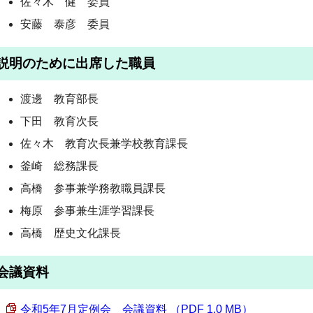
佐々木 健 委員
安藤 泰彦 委員
説明のために出席した職員
渡邊 教育部長
下田 教育次長
佐々木 教育次長兼学校教育課長
釜崎 総務課長
高橋 参事兼学務教職員課長
梅原 参事兼生涯学習課長
高橋 歴史文化課長
会議資料
令和5年7月定例会 会議資料 （PDF 1.0 MB）