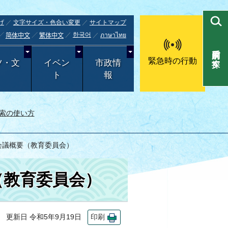
げ
文字サイズ・色合い変更
サイトマップ
한국어
ภาษาไทย
简体中文
繁体中文
目的別で探す
緊急時の行動
ツ・文
イベン
市政情
ト
報
索の使い方
の会議概要（教育委員会）
（教育委員会）
更新日 令和5年9月19日
印刷