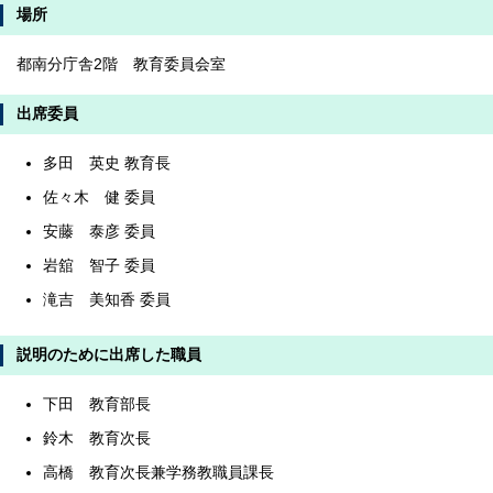
場所
都南分庁舎2階 教育委員会室
出席委員
多田 英史 教育長
佐々木 健 委員
安藤 泰彦 委員
岩舘 智子 委員
滝吉 美知香 委員
説明のために出席した職員
下田 教育部長
鈴木 教育次長
高橋 教育次長兼学務教職員課長