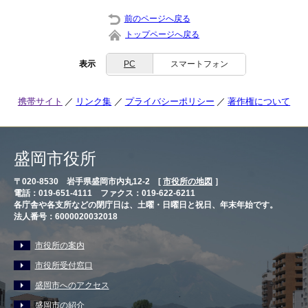
前のページへ戻る
トップページへ戻る
表示
PC
スマートフォン
携帯サイト
リンク集
プライバシーポリシー
著作権について
盛岡市役所
〒020-8530 岩手県盛岡市内丸12-2 [
市役所の地図
］
電話：019-651-4111 ファクス：019-622-6211
各庁舎や各支所などの閉庁日は、土曜・日曜日と祝日、年末年始です。
法人番号：6000020032018
市役所の案内
市役所受付窓口
盛岡市へのアクセス
盛岡市の紹介