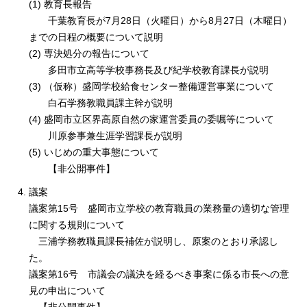
(1) 教育長報告
千葉教育長が7月28日（火曜日）から8月27日（木曜日）
までの日程の概要について説明
(2) 専決処分の報告について
多田市立高等学校事務長及び紀学校教育課長が説明
(3) （仮称）盛岡学校給食センター整備運営事業について
白石学務教職員課主幹が説明
(4) 盛岡市立区界高原自然の家運営委員の委嘱等について
川原参事兼生涯学習課長が説明
(5) いじめの重大事態について
【非公開事件】
議案
議案第15号 盛岡市立学校の教育職員の業務量の適切な管理
に関する規則について
三浦学務教職員課長補佐が説明し、原案のとおり承認し
た。
議案第16号 市議会の議決を経るべき事案に係る市長への意
見の申出について