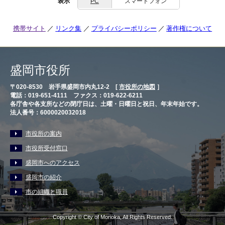
表示
PC
スマートフォン
携帯サイト
リンク集
プライバシーポリシー
著作権について
盛岡市役所
〒020-8530 岩手県盛岡市内丸12-2 [
市役所の地図
］
電話：019-651-4111 ファクス：019-622-6211
各庁舎や各支所などの閉庁日は、土曜・日曜日と祝日、年末年始です。
法人番号：6000020032018
市役所の案内
市役所受付窓口
盛岡市へのアクセス
盛岡市の紹介
市の組織と職員
Copyright © City of Morioka, All Rights Reserved.