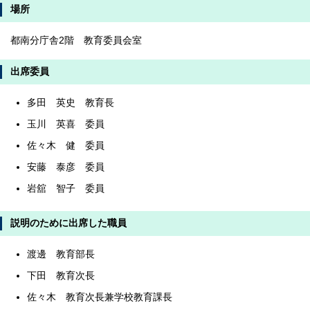
場所
都南分庁舎2階 教育委員会室
出席委員
多田 英史 教育長
玉川 英喜 委員
佐々木 健 委員
安藤 泰彦 委員
岩舘 智子 委員
説明のために出席した職員
渡邊 教育部長
下田 教育次長
佐々木 教育次長兼学校教育課長