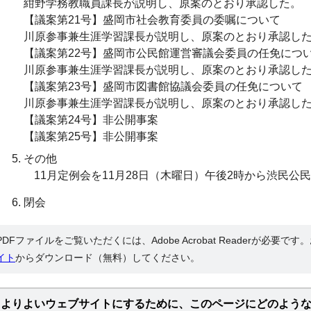
紺野学務教職員課長が説明し、原案のとおり承認した。
【議案第21号】盛岡市社会教育委員の委嘱について
川原参事兼生涯学習課長が説明し、原案のとおり承認し
【議案第22号】盛岡市公民館運営審議会委員の任免につ
川原参事兼生涯学習課長が説明し、原案のとおり承認し
【議案第23号】盛岡市図書館協議会委員の任免について
川原参事兼生涯学習課長が説明し、原案のとおり承認し
【議案第24号】非公開事案
【議案第25号】非公開事案
その他
11月定例会を11月28日（木曜日）午後2時から渋民公
閉会
PDFファイルをご覧いただくには、Adobe Acrobat Readerが必要で
イト
からダウンロード（無料）してください。
よりよいウェブサイトにするために、このページにどのよう