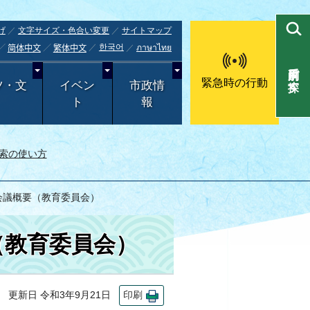
げ
文字サイズ・色合い変更
サイトマップ
한국어
ภาษาไทย
简体中文
繁体中文
目的別で探す
緊急時の行動
ツ・文
イベン
市政情
ト
報
索の使い方
の会議概要（教育委員会）
（教育委員会）
更新日 令和3年9月21日
印刷