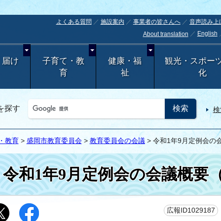
よくある質問
施設案内
事業者の皆さんへ
音声読み上
English
About translation
・届け
子育て・教
健康・福
観光・スポー
育
祉
化
を探す
検
・教育
>
盛岡市教育委員会
>
教育委員会の会議
> 令和1年9月定例会
令和1年9月定例会の会議概要
広報ID1029187