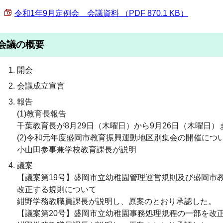
令和1年9月定例会 会議資料 （PDF 870.1 KB）
会議の概要
開会
会議成立宣言
報告
(1)教育長報告
千葉教育長が8月29日（木曜日）から9月26日（木曜日
(2)令和元年度盛岡市教育振興運動地区別集会の開催につ
小山田参事兼学校教育課長が説明
議案
【議案第19号】盛岡市立幼稚園管理運営規則及び盛岡市
改正する規則について
紺野学務教職員課長が説明し、原案のとおり承認した。
【議案第20号】盛岡市立幼稚園事務処理規程の一部を改