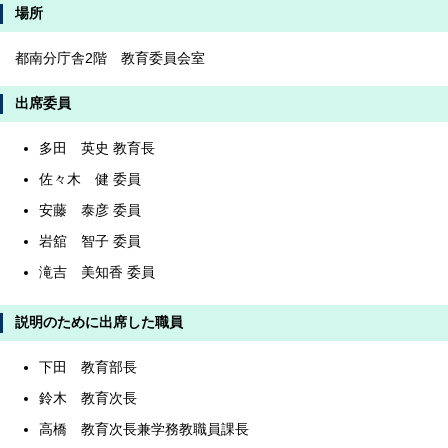
場所
都南分庁舎2階 教育委員会室
出席委員
多田 英史 教育長
佐々木 健 委員
安藤 泰彦 委員
岩舘 智子 委員
滝吉 美知香 委員
説明のために出席した職員
下田 教育部長
鈴木 教育次長
高橋 教育次長兼学務教職員課長