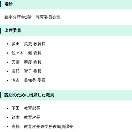
場所
都南分庁舎2階 教育委員会室
出席委員
多田 英史 教育長
佐々木 健 委員
安藤 泰彦 委員
岩舘 智子 委員
滝吉 美知香 委員
説明のために出席した職員
下田 教育部長
鈴木 教育次長
高橋 教育次長兼学務教職員課長