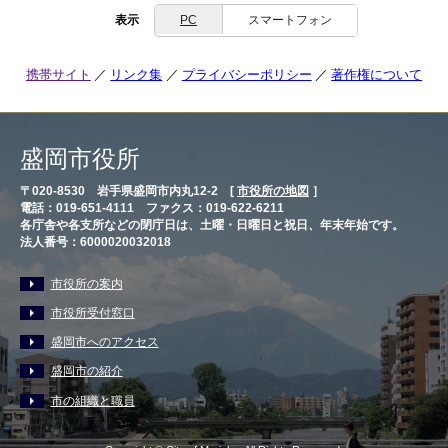
表示
PC
スマートフォン
携帯サイト
リンク集
プライバシーポリシー
著作権について
盛岡市役所
〒020-8530 岩手県盛岡市内丸12-2 [
市役所の地図
］
電話：019-651-4111 ファクス：019-622-6211
各庁舎や各支所などの閉庁日は、土曜・日曜日と祝日、年末年始です。
法人番号：6000020032018
市役所の案内
市役所受付窓口
盛岡市へのアクセス
盛岡市の紹介
市の組織と職員