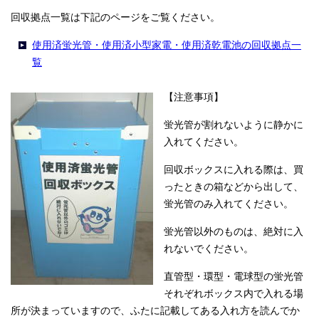
回収拠点一覧は下記のページをご覧ください。
使用済蛍光管・使用済小型家電・使用済乾電池の回収拠点一
覧
【注意事項】
蛍光管が割れないように静かに
入れてください。
回収ボックスに入れる際は、買
ったときの箱などから出して、
蛍光管のみ入れてください。
蛍光管以外のものは、絶対に入
れないでください。
直管型・環型・電球型の蛍光管
それぞれボックス内で入れる場
所が決まっていますので、ふたに記載してある入れ方を読んでか