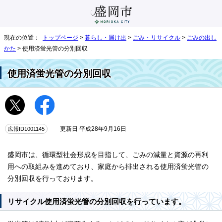
現在の位置：
トップページ
>
暮らし・届け出
>
ごみ・リサイクル
>
ごみの出し
かた
> 使用済蛍光管の分別回収
使用済蛍光管の分別回収
広報ID1001145
更新日 平成28年9月16日
盛岡市は、循環型社会形成を目指して、ごみの減量と資源の再利
用への取組みを進めており、家庭から排出される使用済蛍光管の
分別回収を行っております。
リサイクル使用済蛍光管の分別回収を行っています。