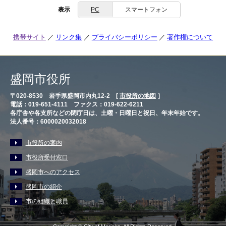
表示
PC
スマートフォン
携帯サイト
リンク集
プライバシーポリシー
著作権について
盛岡市役所
〒020-8530 岩手県盛岡市内丸12-2 [
市役所の地図
］
電話：019-651-4111 ファクス：019-622-6211
各庁舎や各支所などの閉庁日は、土曜・日曜日と祝日、年末年始です。
法人番号：6000020032018
市役所の案内
市役所受付窓口
盛岡市へのアクセス
盛岡市の紹介
市の組織と職員