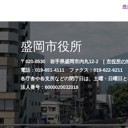
携
盛岡市役所
〒020-8530 岩手県盛岡市内丸12-2 [
市役所の
電話：019-651-4111 ファクス：019-622-6211
各庁舎や各支所などの閉庁日は、土曜・日曜日と
法人番号：6000020032018