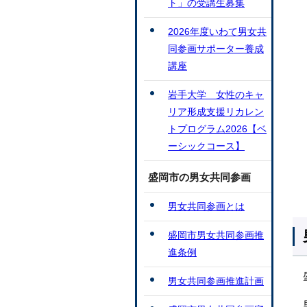
ト」の受講生募集
2026年度いわて男女共
同参画サポーター養成
講座
岩手大学 女性のキャ
リア形成支援リカレン
トプログラム2026【ベ
ーシックコース】
盛岡市の男女共同参画
男女共同参画とは
盛岡市男女共同参画推
進条例
男女共同参画推進計画