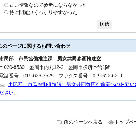
古い情報なので参考にならなかった
特に問題無くわかりやすかった
送信
このページに関する
お問い合わせ
市民部
市民協働推進課 男女共同参画推進室
〒020-8530 盛岡市内丸12-2 盛岡市役所本館1階
電話番号：019-626-7525 ファクス番号：019-622-6211
市民部 市民協働推進課 男女共同参画推進室へのお問い
ださい。
前のページへ戻る
トップペ