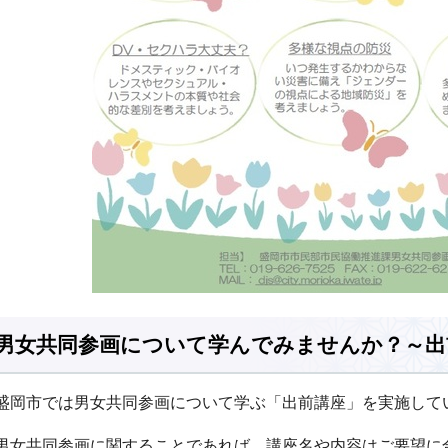
男女共同参画について学んでみませんか？～出
盛岡市では男女共同参画について学ぶ「出前講座」を実施して
男女共同参画に関することであれば、講座名や内容はご要望に