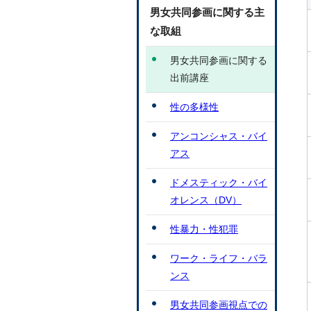
男女共同参画に関する主
な取組
男女共同参画に関する
出前講座
性の多様性
アンコンシャス・バイ
アス
ドメスティック・バイ
オレンス（DV）
性暴力・性犯罪
ワーク・ライフ・バラ
ンス
男女共同参画視点での