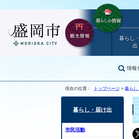
暮らし
出
情報
現在の位置：
トップページ
>
暮らし
暮らし・届け出
市民活動