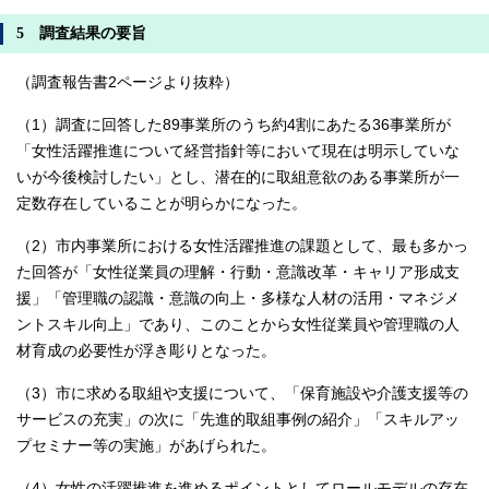
5 調査結果の要旨
（調査報告書2ページより抜粋）
（1）調査に回答した89事業所のうち約4割にあたる36事業所が
「女性活躍推進について経営指針等において現在は明示していな
いが今後検討したい」とし、潜在的に取組意欲のある事業所が一
定数存在していることが明らかになった。
（2）市内事業所における女性活躍推進の課題として、最も多かっ
た回答が「女性従業員の理解・行動・意識改革・キャリア形成支
援」「管理職の認識・意識の向上・多様な人材の活用・マネジメ
ントスキル向上」であり、このことから女性従業員や管理職の人
材育成の必要性が浮き彫りとなった。
（3）市に求める取組や支援について、「保育施設や介護支援等の
サービスの充実」の次に「先進的取組事例の紹介」「スキルアッ
プセミナー等の実施」があげられた。
（4）女性の活躍推進を進めるポイントとしてロールモデルの存在