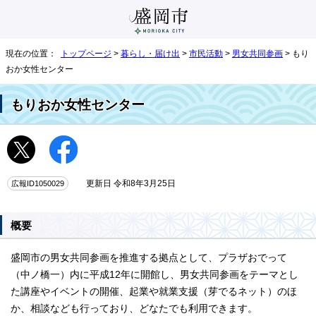
現在の位置：
トップページ
>
暮らし・届け出
>
市民活動
>
男女共同参画
> もり
おか女性センター
もりおか女性センター
広報ID1050029
更新日 令和8年3月25日
概要
盛岡市の男女共同参画を推進する拠点として、プラザおでって
（中ノ橋一）内に平成12年に開館し、男女共同参画をテーマとし
た講座やイベントの開催、起業や就業支援（芽でるネット）のほ
か、相談なども行っており、どなたでも利用できます。