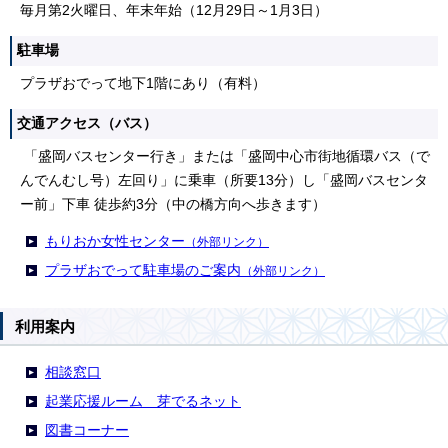
毎月第2火曜日、年末年始（12月29日～1月3日）
駐車場
プラザおでって地下1階にあり（有料）
交通アクセス（バス）
「盛岡バスセンター行き」または「盛岡中心市街地循環バス（で
んでんむし号）左回り」に乗車（所要13分）し「盛岡バスセンタ
ー前」下車 徒歩約3分（中の橋方向へ歩きます）
もりおか女性センター
（外部リンク）
プラザおでって駐車場のご案内
（外部リンク）
利用案内
相談窓口
起業応援ルーム 芽でるネット
図書コーナー