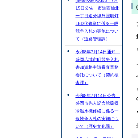
(結果公表)令和8年7月
15日公告 市道西仙北
一丁目追分線外照明灯
LED化修繕に係る一般
競争入札の実施につい
て（道路管理課）
令和8年7月14日通知
盛岡広域市町競争入札
参加資格申請審査業務
委託について（契約検
査課）
令和8年7月14日公告
盛岡市先人記念館吸収
冷温水機修繕に係る一
般競争入札の実施につ
いて（歴史文化課）