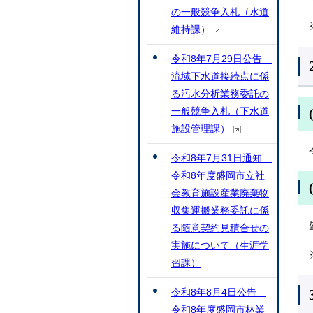
の一般競争入札（水道
維持課）
令和8年7月29日公告
流域下水道接続点に係
る汚水分析業務委託の
一般競争入札（下水道
施設管理課）
令和8年7月31日通知
令和8年度盛岡市立社
会教育施設産業廃棄物
収集運搬業務委託に係
る随意契約見積合せの
実施について（生涯学
習課）
令和8年8月4日公告
令和8年度盛岡市林業