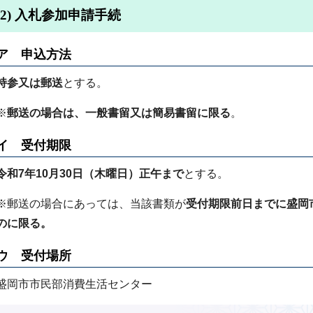
(2) 入札参加申請手続
ア 申込方法
持参又は郵送
とする。
※
郵送の場合は、一般書留又は簡易書留に限る
。
イ 受付期限
令和7年10月30日（木曜日）正午まで
とする。
※郵送の場合にあっては、当該書類が
受付期限前日までに盛岡
のに限る。
ウ 受付場所
盛岡市市民部消費生活センター