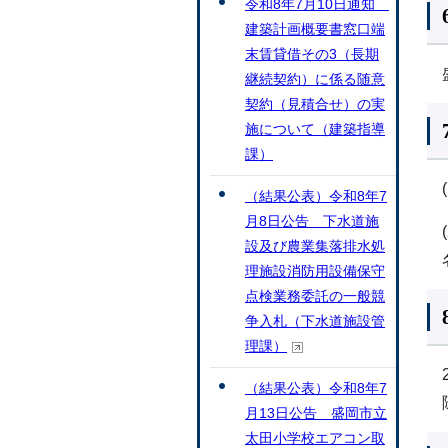
令和8年7月10日通知
建築計画概要書窓口端
末賃貸借その3（長期
継続契約）に係る随意
契約（見積合せ）の実
施について（建築指導
課）
（結果公表）令和8年7
月8日公告 下水道施
設及び農業集落排水処
理施設消防用設備保守
点検業務委託の一般競
争入札（下水道施設管
理課）
（結果公表）令和8年7
月13日公告 盛岡市立
太田小学校エアコン取