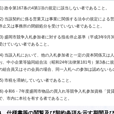
(1) 政令第167条の4第1項の規定に該当しない者であること。
(2) 当該契約に係る営業又は事業に関係する法令の規定による
停止又は事務所の閉鎖処分を受けていない者であること。
(3) 盛岡市競争入札参加者に対する指名停止基準（平成3年9月
受けていない者であること。
(4) 当該入札において、他の入札参加者と一定の資本関係又は
お、中小企業等協同組合法（昭和24年法律第181号）第3条に
の組合員又はその会員の場合、同一入札への参加は認めないも
(5) 市税を滞納していない者であること。
(6) 令和6・7年度盛岡市物品の買入れ等競争入札参加資格「賃
で、市内に本社を有する者であること。
4 仕様書等の閲覧及び契約条項を示す期間及