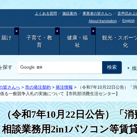
よくある質問
施設案内
事業者の皆さんへ
音声読み上
English
About translation
・届け
子育て・教
健康・福
観光・スポー
育
祉
化
を探す
検
の皆さんへ
>
市の発注契約
>
発注情報
> （令和7年10月22日公告）「
係る一般競争入札の実施について【市民部消費生活センター】
（令和7年10月22日公告）「
相談業務用2in1パソコン等賃