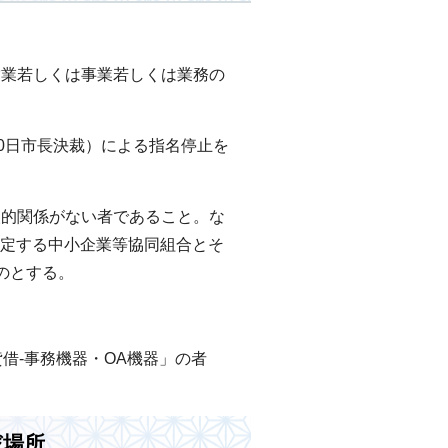
営業若しくは事業若しくは業務の
30日市長決裁）による指名停止を
人的関係がない者であること。な
規定する中小企業等協同組合とそ
のとする。
貸借-事務機器・OA機器」の者
び場所