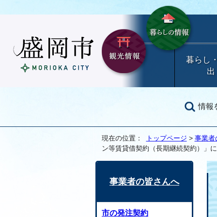
暮らし
出
情報
現在の位置：
トップページ
>
事業者
ン等賃貸借契約（長期継続契約）」に
事業者の皆さんへ
市の発注契約