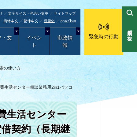
げ
文字サイズ・色合い変更
サイトマップ
한국어
ภาษาไทย
简体中文
繁体中文
目的別で探す
緊急時の行動
ツ・文
イベン
市政情
ト
報
索の使い方
消費生活センター相談業務用2in1パソコ
消費生活センター
貸借契約（長期継