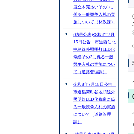
度立木売払いその1に
係る一般競争入札の実
施について（林政課）
(結果公表)令和8年7月
15日公告 市道西仙北
中島線外照明灯LED化
修繕その2に係る一般
競争入札の実施につい
て（道路管理課）
令和8年7月15日公告
市道稲荷町谷地頭線外
照明灯LED化修繕に係
る一般競争入札の実施
について（道路管理
課）