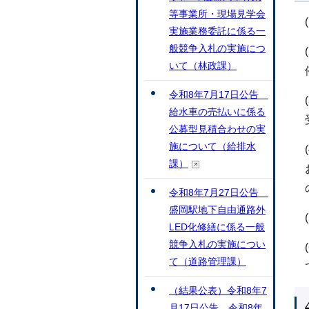
等事業所・現場見学会
実施業務委託に係る一
般競争入札の実施につ
いて（林政課）
令和8年7月17日公告
給水車の売払いに係る
公募型見積合わせの実
施について（給排水
課）
令和8年7月27日公告
盛岡駅地下自由通路外
LED化修繕に係る一般
競争入札の実施につい
て（道路管理課）
（結果公表）令和8年7
月17日公告 令和8年