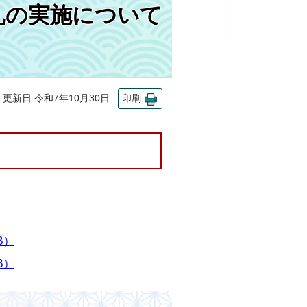
札の実施について
新日 令和7年10月30日
印刷
B）
B）