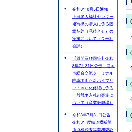
令和8年8月5日通知
上田老人福祉センター
複写機の購入に係る随
意契約（見積合せ）の
実施について（長寿社
会課）
【質問及び回答】令和
8年7月31日公告 盛岡
市総合交流ターミナル
駐車場街路灯ハイブリ
ット照明化修繕に係る
一般競争入札の実施に
ついて（産業振興課）
令和8年7月31日公告
令和8年度鉄道横断箇
所点検調査等業務委託