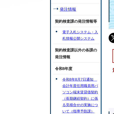
発注情報
契約検査課の発注情報等
電子入札システム・入
札情報公開システム
契約検査課以外の各課の
発注情報
令和8年度
令和8年8月7日通知
会計年度任用職員用パ
ソコン端末賃貸借契約
（長期継続契約）に係
る見積合せの実施につ
いて（指導予防課）