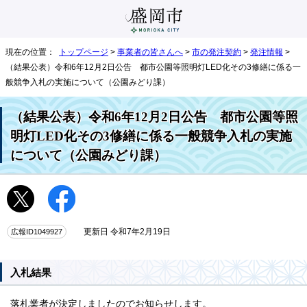
現在の位置：
トップページ
>
事業者の皆さんへ
>
市の発注契約
>
発注情報
>
（結果公表）令和6年12月2日公告 都市公園等照明灯LED化その3修繕に係る一
般競争入札の実施について（公園みどり課）
（結果公表）令和6年12月2日公告 都市公園等照
明灯LED化その3修繕に係る一般競争入札の実施
について（公園みどり課）
広報ID1049927
更新日 令和7年2月19日
入札結果
落札業者が決定しましたのでお知らせします。