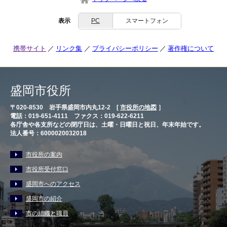
表示
PC
スマートフォン
携帯サイト
リンク集
プライバシーポリシー
著作権について
盛岡市役所
〒020-8530 岩手県盛岡市内丸12-2 [
市役所の地図
］
電話：019-651-4111 ファクス：019-622-6211
各庁舎や各支所などの閉庁日は、土曜・日曜日と祝日、年末年始です。
法人番号：6000020032018
市役所の案内
市役所受付窓口
盛岡市へのアクセス
盛岡市の紹介
市の組織と職員