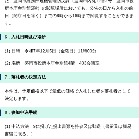
た、盛岡市総務部危機管理防災課（盛岡市内丸12番2号 盛岡市役
所本庁舎別館5階）の閲覧場所においても、公告の日から入札の前
日（閉庁日を除く）までの9時から16時まで閲覧することができま
す。
6．入札日時及び場所
(1) 日時 令和7年12月5日（金曜日）11時00分
(2) 場所 盛岡市役所本庁舎別館4階 403会議室
7．落札者の決定方法
本件は、予定価格以下で最低の価格で入札した者を落札者として
決定します。
8．参加申込手続
(1) 申込方法 9に掲げた提出書類を持参又は郵送（書留又は簡易
書留に限る。）