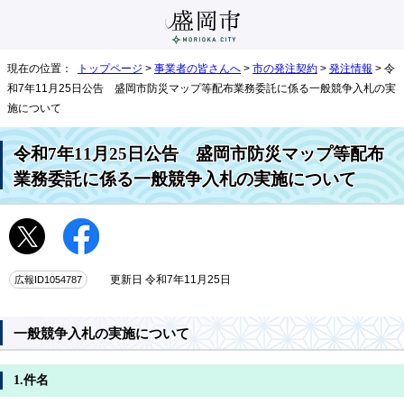
現在の位置：
トップページ
>
事業者の皆さんへ
>
市の発注契約
>
発注情報
> 令
和7年11月25日公告 盛岡市防災マップ等配布業務委託に係る一般競争入札の実
施について
令和7年11月25日公告 盛岡市防災マップ等配布
業務委託に係る一般競争入札の実施について
広報ID1054787
更新日 令和7年11月25日
一般競争入札の実施について
1.件名