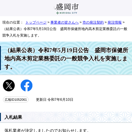
現在の位置：
トップページ
>
事業者の皆さんへ
>
市の発注契約
>
発注情報
>
（結果公表）令和7年5月19日公告 盛岡市保健所地内高木剪定業務委託の一般
競争入札を実施します。
（結果公表）令和7年5月19日公告 盛岡市保健所
地内高木剪定業務委託の一般競争入札を実施しま
す。
広報ID1052061
更新日 令和7年6月10日
入札結果
落札業者が決定しましたのでお知らせします。