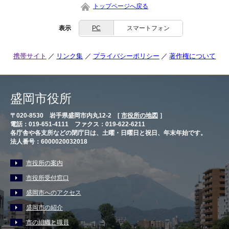
トップページへ戻る
表示
PC
スマートフォン
携帯サイト
リンク集
プライバシーポリシー
著作権について
盛岡市役所
〒020-8530 岩手県盛岡市内丸12-2 [
市役所の地図
］
電話：019-651-4111 ファクス：019-622-6211
各庁舎や各支所などの閉庁日は、土曜・日曜日と祝日、年末年始です。
法人番号：6000020032018
市役所の案内
市役所受付窓口
盛岡市へのアクセス
盛岡市の紹介
市の組織と職員