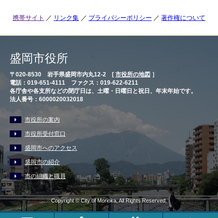
携帯サイト
リンク集
プライバシーポリシー
著作権について
盛岡市役所
〒020-8530 岩手県盛岡市内丸12-2 [
市役所の地図
］
電話：019-651-4111 ファクス：019-622-6211
各庁舎や各支所などの閉庁日は、土曜・日曜日と祝日、年末年始です。
法人番号：6000020032018
市役所の案内
市役所受付窓口
盛岡市へのアクセス
盛岡市の紹介
市の組織と職員
Copyright © City of Morioka, All Rights Reserved.