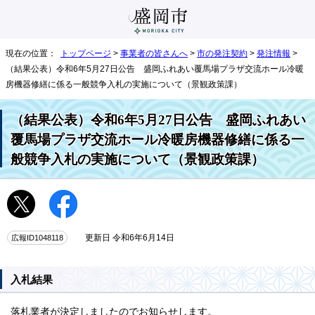
現在の位置：
トップページ
>
事業者の皆さんへ
>
市の発注契約
>
発注情報
>
（結果公表）令和6年5月27日公告 盛岡ふれあい覆馬場プラザ交流ホール冷暖
房機器修繕に係る一般競争入札の実施について（景観政策課）
（結果公表）令和6年5月27日公告 盛岡ふれあい
覆馬場プラザ交流ホール冷暖房機器修繕に係る一
般競争入札の実施について（景観政策課）
広報ID1048118
更新日 令和6年6月14日
入札結果
落札業者が決定しましたのでお知らせします。