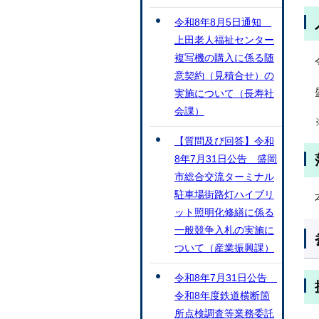
令和8年8月5日通知
上田老人福祉センター
複写機の購入に係る随
意契約（見積合せ）の
実施について（長寿社
会課）
【質問及び回答】令和
8年7月31日公告 盛岡
市総合交流ターミナル
駐車場街路灯ハイブリ
ット照明化修繕に係る
一般競争入札の実施に
ついて（産業振興課）
令和8年7月31日公告
令和8年度鉄道横断箇
所点検調査等業務委託