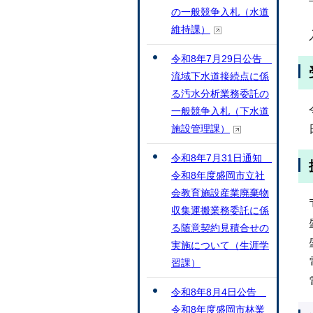
の一般競争入札（水道
維持課）
令和8年7月29日公告
流域下水道接続点に係
る汚水分析業務委託の
一般競争入札（下水道
施設管理課）
令和8年7月31日通知
令和8年度盛岡市立社
会教育施設産業廃棄物
収集運搬業務委託に係
る随意契約見積合せの
実施について（生涯学
習課）
令和8年8月4日公告
令和8年度盛岡市林業