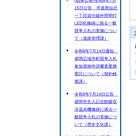
(結果公表)令和8年7月
15日公告 市道西仙北
一丁目追分線外照明灯
LED化修繕に係る一般
競争入札の実施につい
て（道路管理課）
令和8年7月14日通知
盛岡広域市町競争入札
参加資格申請審査業務
委託について（契約検
査課）
令和8年7月14日公告
盛岡市先人記念館吸収
冷温水機修繕に係る一
般競争入札の実施につ
いて（歴史文化課）