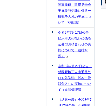
等事業所・現場見学会
実施業務委託に係る一
般競争入札の実施につ
いて（林政課）
令和8年7月17日公告
給水車の売払いに係る
公募型見積合わせの実
施について（給排水
課）
令和8年7月27日公告
盛岡駅地下自由通路外
LED化修繕に係る一般
競争入札の実施につい
て（道路管理課）
（結果公表）令和8年7
月17日公告 令和8年