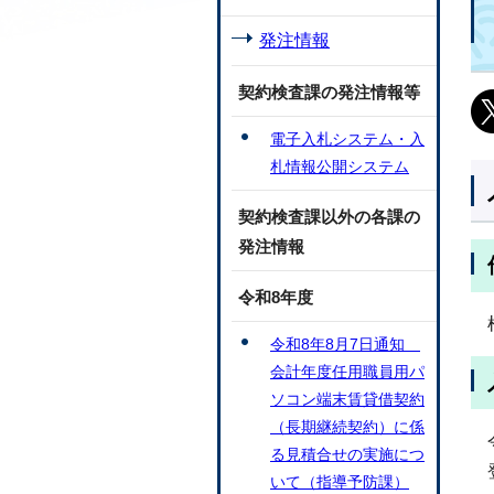
発注情報
契約検査課の発注情報等
電子入札システム・入
札情報公開システム
契約検査課以外の各課の
発注情報
令和8年度
令和8年8月7日通知
会計年度任用職員用パ
ソコン端末賃貸借契約
（長期継続契約）に係
る見積合せの実施につ
いて（指導予防課）