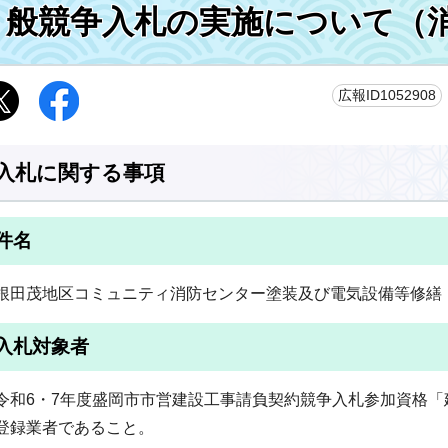
般競争入札の実施について（
広報ID1052908
入札に関する事項
件名
根田茂地区コミュニティ消防センター塗装及び電気設備等修繕
入札対象者
令和6・7年度盛岡市市営建設工事請負契約競争入札参加資格「
登録業者であること。