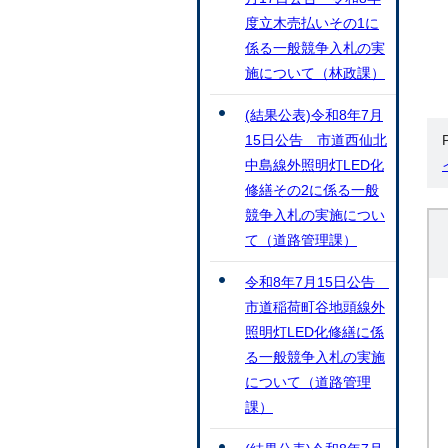
度立木売払いその1に
係る一般競争入札の実
施について（林政課）
(結果公表)令和8年7月
15日公告 市道西仙北
中島線外照明灯LED化
修繕その2に係る一般
競争入札の実施につい
て（道路管理課）
令和8年7月15日公告
市道稲荷町谷地頭線外
照明灯LED化修繕に係
る一般競争入札の実施
について（道路管理
課）