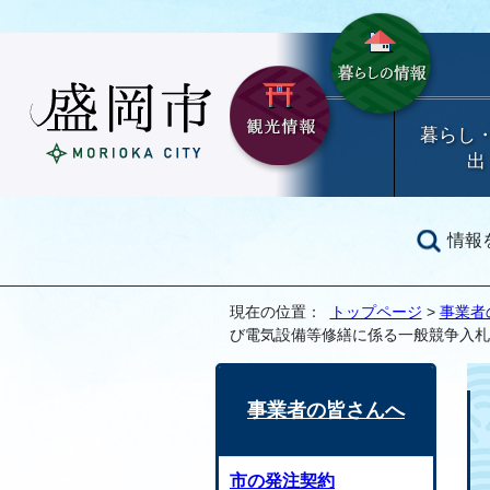
暮らし
出
情報
現在の位置：
トップページ
>
事業者
び電気設備等修繕に係る一般競争入札
事業者の皆さんへ
市の発注契約