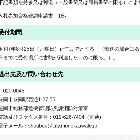
下記書類を持参又は郵送（一般書留又は簡易書留に限る）によ
入札参加資格確認申請書 1部
受付期間
令和7年8月25日（月曜日）正午までとする。（郵送の場合に
日までに受付場所に書類が到達したものに限る。）。
提出先及び問い合わせ先
〒020-0045
盛岡市盛岡駅西通1-27-55
盛岡市総務部危機管理防災課消防対策室
電話及びファクス番号：019-626-7404（直通)
電子メール：shoubou@city.morioka.iwate.jp