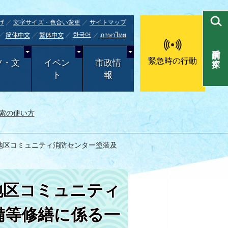
げ
文字サイズ・色合い変更
サイトマップ
한국어
ภาษาไทย
简体中文
繁体中文
目的別で探す
緊急時の行動
ツ・文
イベン
市政情
ト
報
索の使い方
茂地区コミュニティ消防センター塗装及
茂地区コミュニティ
備等修繕に係る一