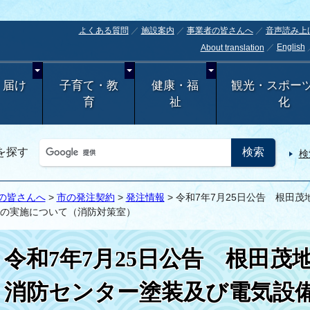
よくある質問
施設案内
事業者の皆さんへ
音声読み上
English
About translation
・届け
子育て・教
健康・福
観光・スポー
育
祉
化
を探す
検
の皆さんへ
>
市の発注契約
>
発注情報
> 令和7年7月25日公告 根田
の実施について（消防対策室）
令和7年7月25日公告 根田
消防センター塗装及び電気設