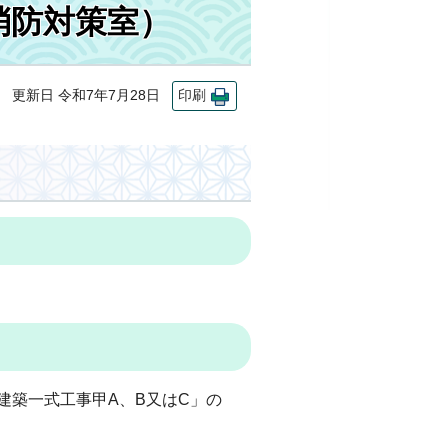
消防対策室）
更新日 令和7年7月28日
印刷
建築一式工事甲A、B又はC」の