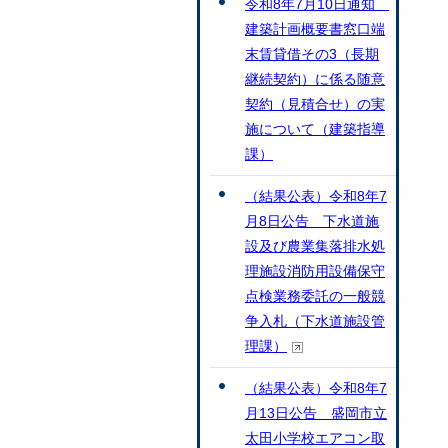
令和8年7月10日通知
建築計画概要書窓口端
末賃貸借その3（長期
継続契約）に係る随意
契約（見積合せ）の実
施について（建築指導
課）
（結果公表）令和8年7
月8日公告 下水道施
設及び農業集落排水処
理施設消防用設備保守
点検業務委託の一般競
争入札（下水道施設管
理課）
（結果公表）令和8年7
月13日公告 盛岡市立
太田小学校エアコン取