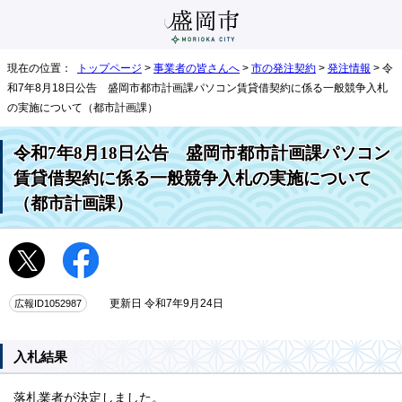
現在の位置：
トップページ
>
事業者の皆さんへ
>
市の発注契約
>
発注情報
> 令
和7年8月18日公告 盛岡市都市計画課パソコン賃貸借契約に係る一般競争入札
の実施について（都市計画課）
令和7年8月18日公告 盛岡市都市計画課パソコン
賃貸借契約に係る一般競争入札の実施について
（都市計画課）
広報ID1052987
更新日 令和7年9月24日
入札結果
落札業者が決定しました。