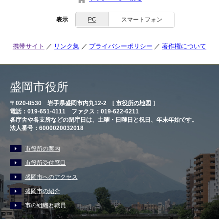
表示
PC
スマートフォン
携帯サイト
リンク集
プライバシーポリシー
著作権について
盛岡市役所
〒020-8530 岩手県盛岡市内丸12-2 [
市役所の地図
］
電話：019-651-4111 ファクス：019-622-6211
各庁舎や各支所などの閉庁日は、土曜・日曜日と祝日、年末年始です。
法人番号：6000020032018
市役所の案内
市役所受付窓口
盛岡市へのアクセス
盛岡市の紹介
市の組織と職員