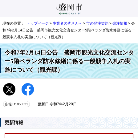
現在の位置：
トップページ
>
事業者の皆さんへ
>
市の発注契約
>
発注情報
> 令
和7年2月14日公告 盛岡市観光文化交流センター5階ベランダ防水修繕に係る一
般競争入札の実施について（観光課）
令和7年2月14日公告 盛岡市観光文化交流センタ
ー5階ベランダ防水修繕に係る一般競争入札の実
施について（観光課）
広報ID1050331
更新日 令和7年2月20日
更新情報