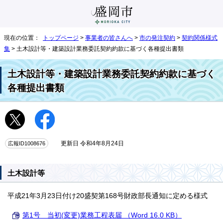
現在の位置：
トップページ
>
事業者の皆さんへ
>
市の発注契約
>
契約関係様式
集
> 土木設計等・建築設計業務委託契約約款に基づく各種提出書類
土木設計等・建築設計業務委託契約約款に基づく
各種提出書類
広報ID1008676
更新日 令和4年8月24日
土木設計等
平成21年3月23日付け20盛契第168号財政部長通知に定める様式
第1号 当初(変更)業務工程表届 （Word 16.0 KB）