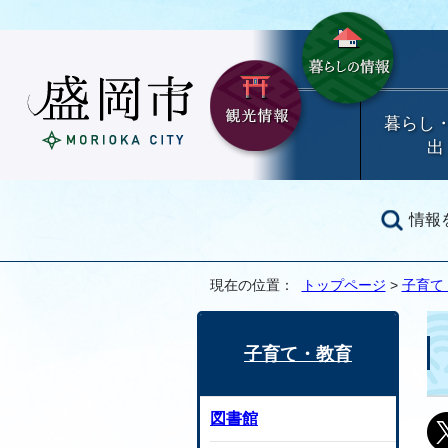
暮らし
出
情報
現在の位置：
トップページ
>
子育て
子育て・教育
図書館