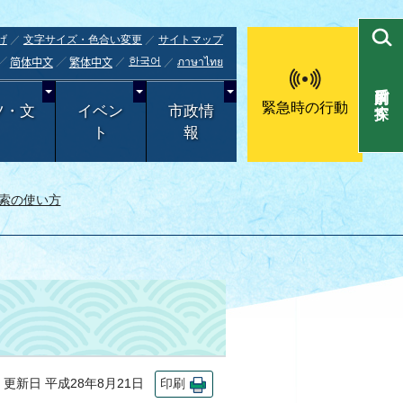
げ
文字サイズ・色合い変更
サイトマップ
한국어
ภาษาไทย
简体中文
繁体中文
目的別で探す
緊急時の行動
ツ・文
イベン
市政情
ト
報
索の使い方
新日 平成28年8月21日
印刷