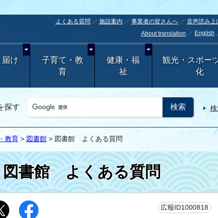
よくある質問
施設案内
事業者の皆さんへ
音声読み上
English
About translation
・届け
子育て・教
健康・福
観光・スポー
育
祉
化
を探す
検
・教育
>
図書館
> 図書館 よくある質問
図書館 よくある質問
更
広報ID1000818