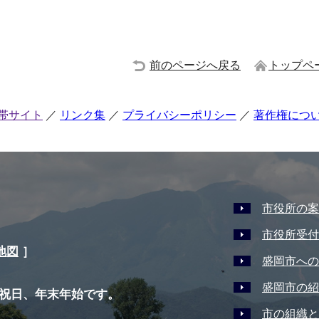
前のページへ戻る
トップペ
帯サイト
リンク集
プライバシーポリシー
著作権につ
市役所の案
市役所受付
地図
］
盛岡市への
盛岡市の紹
祝日、年末年始です。
市の組織と