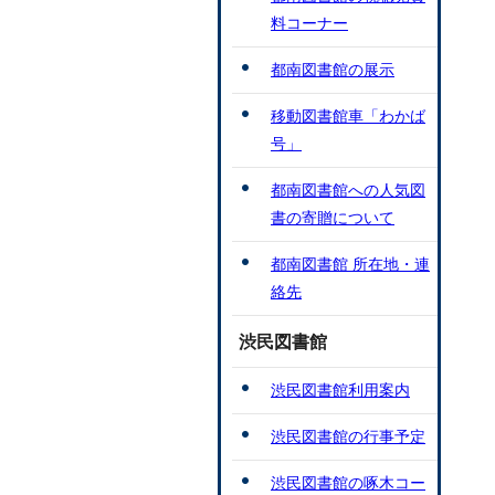
料コーナー
都南図書館の展示
移動図書館車「わかば
号」
都南図書館への人気図
書の寄贈について
都南図書館 所在地・連
絡先
渋民図書館
渋民図書館利用案内
渋民図書館の行事予定
渋民図書館の啄木コー