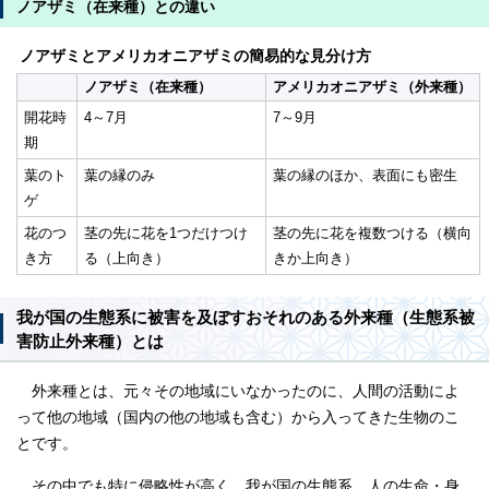
ノアザミ（在来種）との違い
ノアザミとアメリカオニアザミの簡易的な見分け方
ノアザミ（在来種）
アメリカオニアザミ（外来種）
開花時
4～7月
7～9月
期
葉のト
葉の縁のみ
葉の縁のほか、表面にも密生
ゲ
花のつ
茎の先に花を1つだけつけ
茎の先に花を複数つける（横向
き方
る（上向き）
きか上向き）
我が国の生態系に被害を及ぼすおそれのある外来種（生態系被
害防止外来種）とは
外来種とは、元々その地域にいなかったのに、人間の活動によ
って他の地域（国内の他の地域も含む）から入ってきた生物のこ
とです。
その中でも特に侵略性が高く、我が国の生態系、人の生命・身