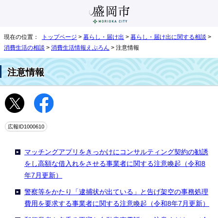
現在の位置：
トップページ
>
暮らし・届け出
>
暮らし・届け出に関する相談
>
消費生活の相談
>
消費生活情報えぷろん
> 注意情報
注意情報
広報ID1000610
マッチングアプリをきっかけにコンサルティング契約の勧誘
をし高額な借入れをさせる事業者に関する注意喚起（令和8
年7月更新）
警察等をかたり「逮捕状が出ている」と告げ架空の事務処理
費用を要求する事業者に関する注意喚起（令和8年7月更新）