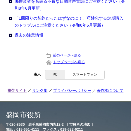
郵便業者を名乗る不審な自動音声電話にご注意ください（令
和8年6月更新）
「1回限りの契約だったはずなのに！」巧妙化する定期購入
のトラブルにご注意ください（令和8年5月更新）
過去の注意情報
前のページへ戻る
トップページへ戻る
表示
PC
スマートフォン
携帯サイト
リンク集
プライバシーポリシー
著作権について
盛岡市役所
〒020-8530 岩手県盛岡市内丸12-2 [
市役所の地図
］
電話：019-651-4111 ファクス：019-622-6211