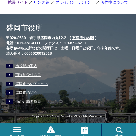
携帯サイト
リンク集
プライバシーポリシー
著作権について
盛岡市役所
〒020-8530 岩手県盛岡市内丸12-2 [
市役所の地図
］
電話：019-651-4111 ファクス：019-622-6211
各庁舎や各支所などの閉庁日は、土曜・日曜日と祝日、年末年始です。
法人番号：6000020032018
市役所の案内
市役所受付窓口
盛岡市へのアクセス
盛岡市の紹介
市の組織と職員
Copyright © City of Morioka, All Rights Reserved.
メニュー
検索