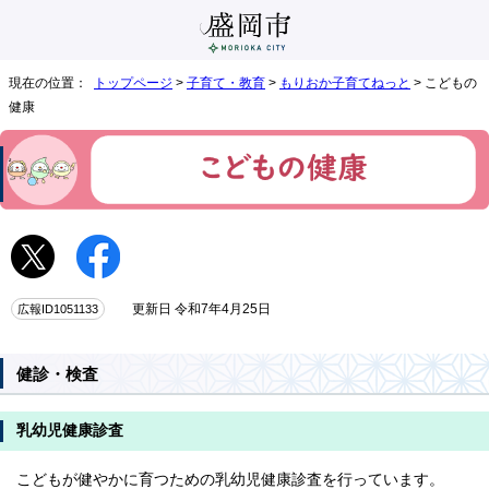
現在の位置：
トップページ
>
子育て・教育
>
もりおか子育てねっと
> こどもの
健康
広報ID1051133
更新日 令和7年4月25日
健診・検査
乳幼児健康診査
こどもが健やかに育つための乳幼児健康診査を行っています。