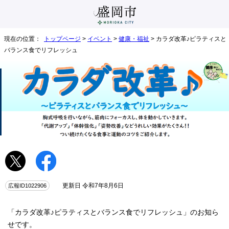
現在の位置：
トップページ
>
イベント
>
健康・福祉
> カラダ改革♪ピラティスと
バランス食でリフレッシュ
広報ID1022906
更新日 令和7年8月6日
「カラダ改革♪ピラティスとバランス食でリフレッシュ」のお知ら
せです。