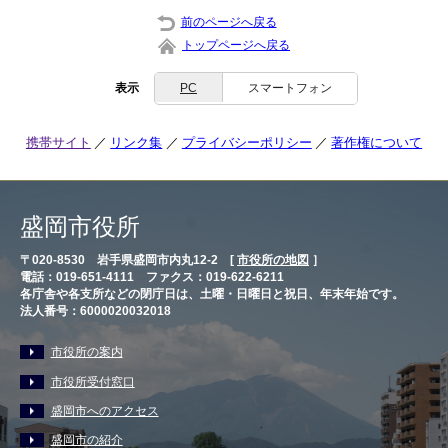
前のページへ戻る
トップページへ戻る
表示
PC
スマートフォン
携帯サイト
リンク集
プライバシーポリシー
著作権について
盛岡市役所
〒020-8530 岩手県盛岡市内丸12-2 [
市役所の地図
］
電話：019-651-4111 ファクス：019-622-6211
各庁舎や各支所などの閉庁日は、土曜・日曜日と祝日、年末年始です。
法人番号：6000020032018
市役所の案内
市役所受付窓口
盛岡市へのアクセス
盛岡市の紹介