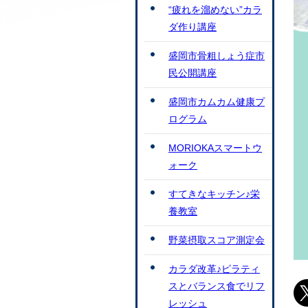
“疲れを溜めない”カラ
ダ作り講座
盛岡市骨粗しょう症市
民公開講座
盛岡市カムカム健康プ
ログラム
MORIOKAスマートウ
ォーク
すてきなキッチン♪栄
養教室
野菜摂取スコア測定会
カラダ改革♪ピラティ
スとバランス食でリフ
レッシュ