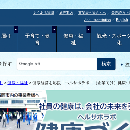
よくある質問
施設案内
事業者の皆さんへ
音声読み上
English
About translation
・届け
子育て・教
健康・福
観光・スポー
育
祉
化
を探す
検
ト
>
健康・福祉
> 健康経営を応援！ヘルサポラボ「（企業向け）健康