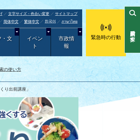
げ
文字サイズ・色合い変更
サイトマップ
한국어
ภาษาไทย
简体中文
繁体中文
目的別で探す
緊急時の行動
ツ・文
イベン
市政情
ト
報
索の使い方
づくり出前講座」