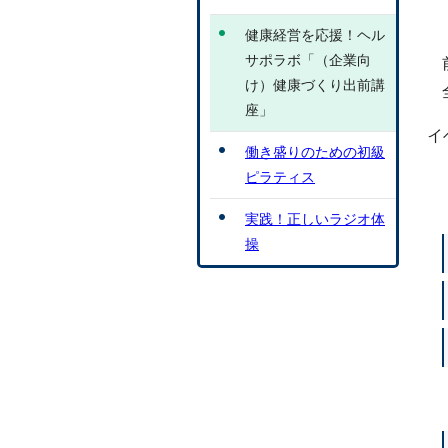
健康経営を応援！ヘル
サポラボ「（企業向
け）健康づくり出前講
座」
イ
働き盛りのための初級
ピラティス
実践！正しいラジオ体
操