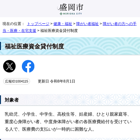
現在の位置：
トップページ
>
健康・福祉
>
障がい者福祉
>
障がい者の方への手
当・医療・在宅支援
> 福祉医療資金貸付制度
福祉医療資金貸付制度
広報ID1004115
更新日 令和8年8月1日
対象者
乳幼児、小学生、中学生、高校生等、妊産婦、ひとり親家庭等、
重度心身障がい者、中度身体障がい者の各医療費給付を受けてい
る人で、医療費の支払いが一時的に困難な人。