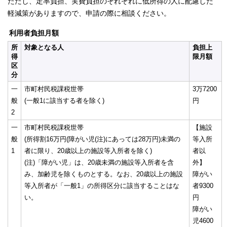
ただし、定率負担、実費負担のそれぞれに低所得の人に配慮した
軽減策がありますので、申請の際に相談ください。
利用者負担月額
所
対象となる人
負担上
得
限月額
区
分
一
市町村民税課税世帯
3万7200
般
(一般1に該当する者を除く)
円
2
一
市町村民税課税世帯
【施設
般
(所得割16万円(障がい児(注)にあっては28万円)未満の
等入所
1
者に限り、20歳以上の施設等入所者を除く)
者以
(注)「障がい児」は、20歳未満の施設等入所者を含
外】
み、加齢児を除くものとする。なお、20歳以上の施設
障がい
等入所者が「一般1」の所得区分に該当することはな
者9300
い。
円
障がい
児4600