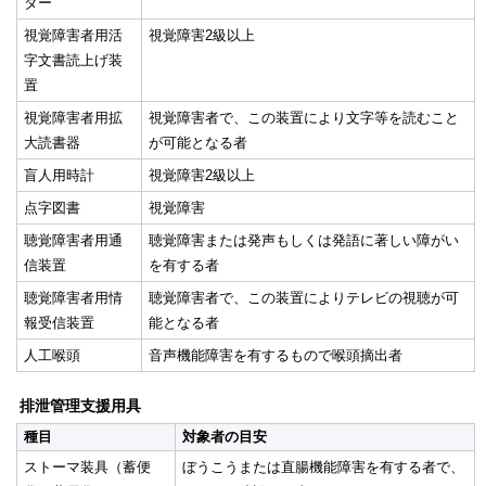
ダー
視覚障害者用活
視覚障害2級以上
字文書読上げ装
置
視覚障害者用拡
視覚障害者で、この装置により文字等を読むこと
大読書器
が可能となる者
盲人用時計
視覚障害2級以上
点字図書
視覚障害
聴覚障害者用通
聴覚障害または発声もしくは発語に著しい障がい
信装置
を有する者
聴覚障害者用情
聴覚障害者で、この装置によりテレビの視聴が可
報受信装置
能となる者
人工喉頭
音声機能障害を有するもので喉頭摘出者
排泄管理支援用具
種目
対象者の目安
ストーマ装具（蓄便
ぼうこうまたは直腸機能障害を有する者で、