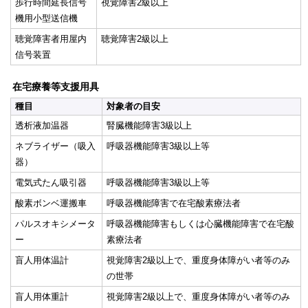
歩行時間延長信号
視覚障害2級以上
機用小型送信機
聴覚障害者用屋内
聴覚障害2級以上
信号装置
在宅療養等支援用具
種目
対象者の目安
透析液加温器
腎臓機能障害3級以上
ネブライザー（吸入
呼吸器機能障害3級以上等
器）
電気式たん吸引器
呼吸器機能障害3級以上等
酸素ボンベ運搬車
呼吸器機能障害で在宅酸素療法者
パルスオキシメータ
呼吸器機能障害もしくは心臓機能障害で在宅酸
ー
素療法者
盲人用体温計
視覚障害2級以上で、重度身体障がい者等のみ
の世帯
盲人用体重計
視覚障害2級以上で、重度身体障がい者等のみ