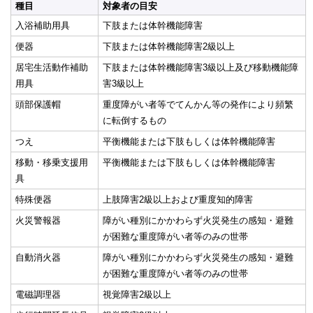
種目
対象者の目安
入浴補助用具
下肢または体幹機能障害
便器
下肢または体幹機能障害2級以上
居宅生活動作補助
下肢または体幹機能障害3級以上及び移動機能障
用具
害3級以上
頭部保護帽
重度障がい者等でてんかん等の発作により頻繁
に転倒するもの
つえ
平衡機能または下肢もしくは体幹機能障害
移動・移乗支援用
平衡機能または下肢もしくは体幹機能障害
具
特殊便器
上肢障害2級以上および重度知的障害
火災警報器
障がい種別にかかわらず火災発生の感知・避難
が困難な重度障がい者等のみの世帯
自動消火器
障がい種別にかかわらず火災発生の感知・避難
が困難な重度障がい者等のみの世帯
電磁調理器
視覚障害2級以上