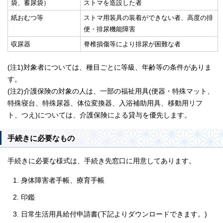
袋、蓄尿袋）
ストマを造設した者
紙おむつ等
ストマ用装具の装着ができない者、高度の排
便・排尿機能障害
収尿器
脊椎損傷等により排尿が困難な者
(注1)対象者については、種目ごとに等級、年齢等の条件がありま
す。
(注2)介護保険の対象の人は、一部の福祉用具(便器・特殊マット、
特殊寝台、特殊尿器、体位変換器、入浴補助用具、移動用リフ
ト、つえ)については、介護保険による貸与を優先します。
手続きに必要なもの
手続きに必要な様式は、手続き先窓口に用意してあります。
身体障害者手帳、療育手帳
印鑑
日常生活用具給付申請書(下記よりダウンロードできます。)