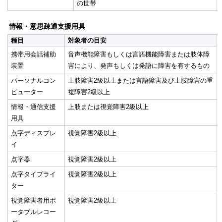
の世帯
情報・意思疎通支援用具
種目
対象者の目安
携帯用会話補助
音声機能障害もしくは言語機能障害または肢体障
装置
害により、発声もしくは発語に障害を有するもの
パーソナルコン
上肢障害2級以上または言語障害及び上肢障害の重
ピューター
複障害2級以上
情報・通信支援
上肢または視覚障害2級以上
用具
点字ディスプレ
視覚障害2級以上
イ
点字器
視覚障害2級以上
点字タイプライ
視覚障害2級以上
ター
視覚障害者用ポ
視覚障害2級以上
ータブルレコー