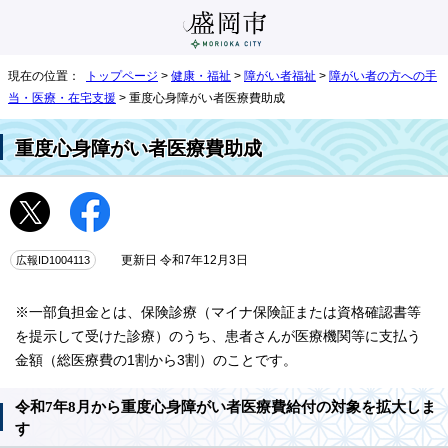
現在の位置：
トップページ
>
健康・福祉
>
障がい者福祉
>
障がい者の方への手
当・医療・在宅支援
> 重度心身障がい者医療費助成
重度心身障がい者医療費助成
広報ID1004113
更新日 令和7年12月3日
※一部負担金とは、保険診療（マイナ保険証または資格確認書等
を提示して受けた診療）のうち、患者さんが医療機関等に支払う
金額（総医療費の1割から3割）のことです。
令和7年8月から重度心身障がい者医療費給付の対象を拡大しま
す