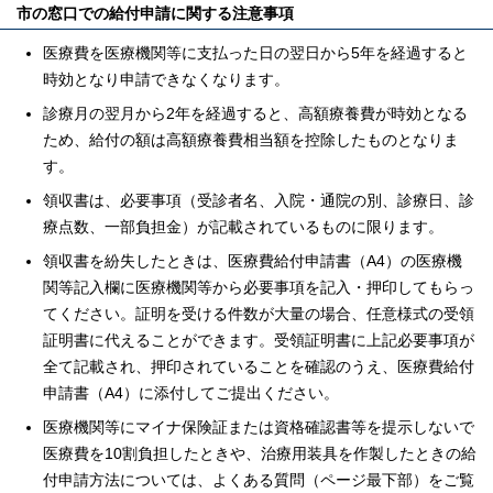
市の窓口での給付申請に関する注意事項
医療費を医療機関等に支払った日の翌日から5年を経過すると
時効となり申請できなくなります。
診療月の翌月から2年を経過すると、高額療養費が時効となる
ため、給付の額は高額療養費相当額を控除したものとなりま
す。
領収書は、必要事項（受診者名、入院・通院の別、診療日、診
療点数、一部負担金）が記載されているものに限ります。
領収書を紛失したときは、医療費給付申請書（A4）の医療機
関等記入欄に医療機関等から必要事項を記入・押印してもらっ
てください。証明を受ける件数が大量の場合、任意様式の受領
証明書に代えることができます。受領証明書に上記必要事項が
全て記載され、押印されていることを確認のうえ、医療費給付
申請書（A4）に添付してご提出ください。
医療機関等にマイナ保険証または資格確認書等を提示しないで
医療費を10割負担したときや、治療用装具を作製したときの給
付申請方法については、よくある質問（ページ最下部）をご覧