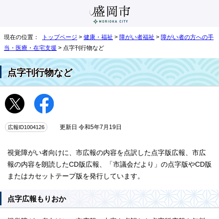
現在の位置：
トップページ
>
健康・福祉
>
障がい者福祉
>
障がい者の方への手
当・医療・在宅支援
> 点字刊行物など
点字刊行物など
広報ID1004126
更新日 令和5年7月19日
視覚障がい者向けに、市広報の内容を点訳した点字版広報、市広
報の内容を朗読したCD版広報、「市議会だより」の点字版やCD版
またはカセットテープ版を発行しています。
点字広報もりおか