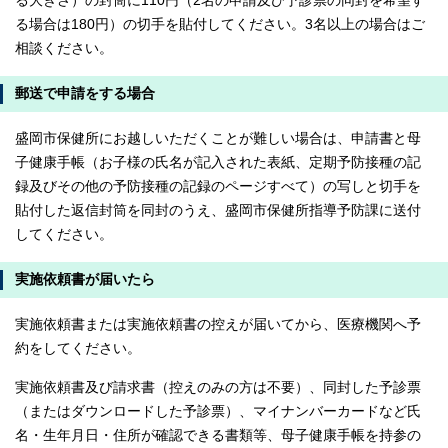
る大きさ）の封筒に110円（2名の申請及び予診票の同封を希望す
る場合は180円）の切手を貼付してください。3名以上の場合はご
相談ください。
郵送で申請をする場合
盛岡市保健所にお越しいただくことが難しい場合は、申請書と母
子健康手帳（お子様の氏名が記入された表紙、定期予防接種の記
録及びその他の予防接種の記録のページすべて）の写しと切手を
貼付した返信封筒を同封のうえ、盛岡市保健所指導予防課に送付
してください。
実施依頼書が届いたら
実施依頼書または実施依頼書の控えが届いてから、医療機関へ予
約をしてください。
実施依頼書及び請求書（控えのみの方は不要）、同封した予診票
（またはダウンロードした予診票）、マイナンバーカードなど氏
名・生年月日・住所が確認できる書類等、母子健康手帳を持参の