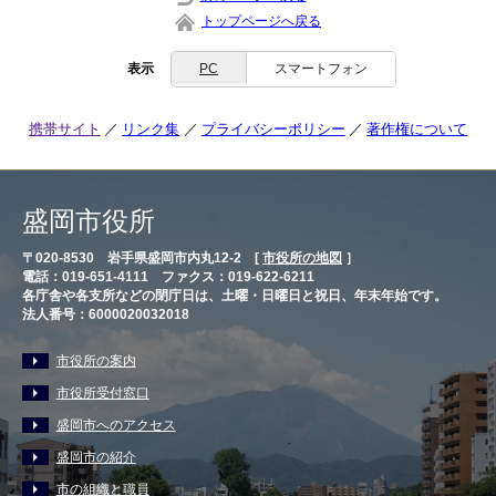
トップページへ戻る
表示
PC
スマートフォン
携帯サイト
リンク集
プライバシーポリシー
著作権について
盛岡市役所
〒020-8530 岩手県盛岡市内丸12-2 [
市役所の地図
］
電話：019-651-4111 ファクス：019-622-6211
各庁舎や各支所などの閉庁日は、土曜・日曜日と祝日、年末年始です。
法人番号：6000020032018
市役所の案内
市役所受付窓口
盛岡市へのアクセス
盛岡市の紹介
市の組織と職員