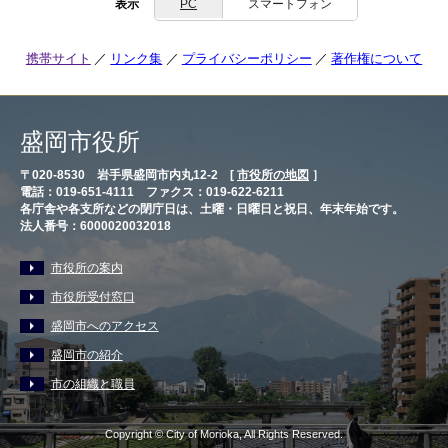
表示
PC
スマートフォン
携帯サイト
リンク集
プライバシーポリシー
著作権について
盛岡市役所
〒020-8530 岩手県盛岡市内丸12-2 [
市役所の地図
］
電話：019-651-4111 ファクス：019-622-6211
各庁舎や各支所などの閉庁日は、土曜・日曜日と祝日、年末年始です。
法人番号：6000020032018
市役所の案内
市役所受付窓口
盛岡市へのアクセス
盛岡市の紹介
市の組織と職員
Copyright © City of Morioka, All Rights Reserved.