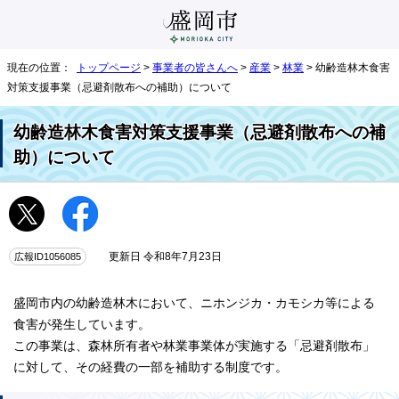
現在の位置：
トップページ
>
事業者の皆さんへ
>
産業
>
林業
> 幼齢造林木食害
対策支援事業（忌避剤散布への補助）について
幼齢造林木食害対策支援事業（忌避剤散布への補
助）について
広報ID1056085
更新日 令和8年7月23日
盛岡市内の幼齢造林木において、ニホンジカ・カモシカ等による
食害が発生しています。
この事業は、森林所有者や林業事業体が実施する「忌避剤散布」
に対して、その経費の一部を補助する制度です。