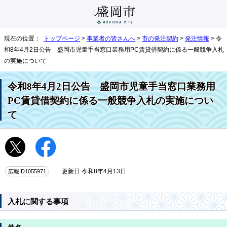
現在の位置：
トップページ
>
事業者の皆さんへ
>
市の発注契約
>
発注情報
> 令
和8年4月2日公告 盛岡市児童手当窓口業務用PC賃貸借契約に係る一般競争入札
の実施について
令和8年4月2日公告 盛岡市児童手当窓口業務用
PC賃貸借契約に係る一般競争入札の実施につい
て
広報ID1055971
更新日 令和8年4月13日
入札に関する事項