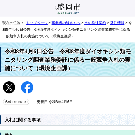
現在の位置：
トップページ
>
事業者の皆さんへ
>
市の発注契約
>
発注情報
> 令
和8年4月6日公告 令和8年度ダイオキシン類モニタリング調査業務委託に係る
一般競争入札の実施について（環境企画課）
令和8年4月6日公告 令和8年度ダイオキシン類モ
ニタリング調査業務委託に係る一般競争入札の実
施について（環境企画課）
広報ID1056100
更新日 令和8年4月6日
入札に関する事項