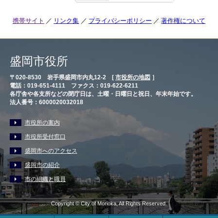
携帯サイト
リンク集
プライバシーポリシー
著作権について
盛岡市役所
〒020-8530 岩手県盛岡市内丸12-2 [
市役所の地図
］
電話：019-651-4111 ファクス：019-622-6211
各庁舎や各支所などの閉庁日は、土曜・日曜日と祝日、年末年始です。
法人番号：6000020032018
市役所の案内
市役所受付窓口
盛岡市へのアクセス
盛岡市の紹介
市の組織と職員
Copyright © City of Morioka, All Rights Reserved.