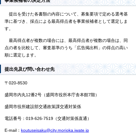
事業候補者の決定方法
提出を受けた各書類の内容について、募集要項で定める選考基
準に基づき、採点による最高得点者を事業候補者として選定しま
す。
最高得点者が複数の場合には、最高得点者が複数の場合は、同
点の者を比較して、審査基準のうち「広告掲出料」の得点の高い
順に選定します。
提出先及び問い合わせ先
〒020-8530
盛岡市内丸12番2号（盛岡市役所本庁舎本館7階）
盛岡市役所建設部交通政策課交通対策係
電話番号：019-626-7519（交通対策係直通）
E-mail：
koutuseisaku@city.morioka.iwate.jp