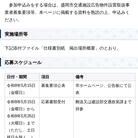
参加申込みをする場合は、盛岡市交通施設広告物件設置取扱事
業者募集要項等、本ページに掲載する資料を熟読の上、申込みく
ださい。
実施場所等
下記添付ファイル「仕様書別紙 掲出場所概要」のとおり。
応募スケジュール
日付・期間
項目
備考
令和8年5月15日
募集要項公表
市ホームページ、公告板にて公
（金曜日）
表
令和8年5月15日
応募書類受付
郵送又は建設部交通政策課まで
（金曜日）から
持参
令和8年5月26日
（火曜日）まで
（ただし、土日
祝日を除く。）