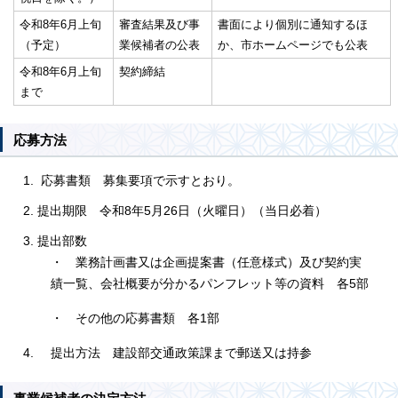
令和8年6月上旬
審査結果及び事
書面により個別に通知するほ
（予定）
業候補者の公表
か、市ホームページでも公表
令和8年6月上旬
契約締結
まで
応募方法
応募書類 募集要項で示すとおり。
提出期限 令和8年5月26日（火曜日）（当日必着）
提出部数
・ 業務計画書又は企画提案書（任意様式）及び契約実
績一覧、会社概要が分かるパンフレット等の資料 各5部
・ その他の応募書類 各1部
提出方法 建設部交通政策課まで郵送又は持参