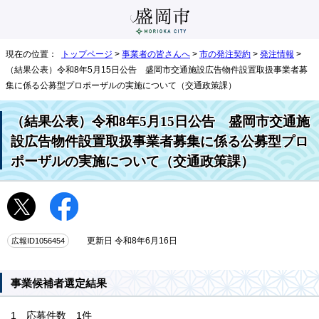
現在の位置：
トップページ
>
事業者の皆さんへ
>
市の発注契約
>
発注情報
>
（結果公表）令和8年5月15日公告 盛岡市交通施設広告物件設置取扱事業者募
集に係る公募型プロポーザルの実施について（交通政策課）
（結果公表）令和8年5月15日公告 盛岡市交通施
設広告物件設置取扱事業者募集に係る公募型プロ
ポーザルの実施について（交通政策課）
広報ID1056454
更新日 令和8年6月16日
事業候補者選定結果
1 応募件数 1件