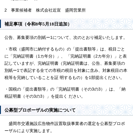
2 事業候補者 株式会社近宣 盛岡営業所
補足事項（令和8年5⽉18⽇追加）
公告、募集要項の別紙ー1について、次のとおり補⾜いたします。
・市税（盛岡市に納付するもの）の「提出書類等」は、税⽬ごと
に「完納証明書（1カ年分）」、 「完納証明書（2カ年分）」と表
記していますが、完納証明書（完納証明書は、公告、募集要項の
別紙ー1で表記する全ての市税の税⽬を対象に含み、対象税⽬の本
税等を完納していることを証 明するもの）を1部提出ください。
・国税の「提出書類等」の「完納証明書（その3の3）」は、「納
税証明書（その3の3）」を提出く ださい。
公募型プロポーザルの実施について
盛岡市交通施設広告物件設置取扱事業者の選定を公募型プロポ
ーザルにより実施します。