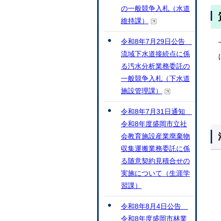
の一般競争入札（水道
維持課）
令和8年7月29日公告
流域下水道接続点に係
る汚水分析業務委託の
一般競争入札（下水道
施設管理課）
令和8年7月31日通知
令和8年度盛岡市立社
会教育施設産業廃棄物
収集運搬業務委託に係
る随意契約見積合せの
実施について（生涯学
習課）
令和8年8月4日公告
令和8年度盛岡市林業