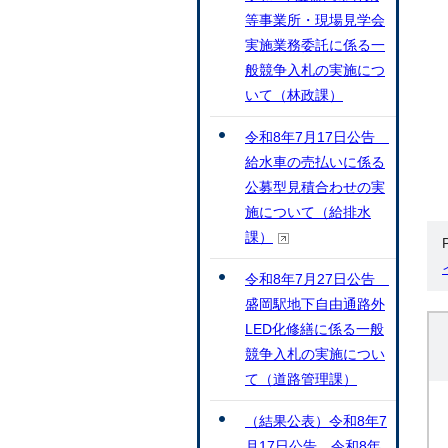
等事業所・現場見学会
実施業務委託に係る一
般競争入札の実施につ
いて（林政課）
令和8年7月17日公告
給水車の売払いに係る
公募型見積合わせの実
施について（給排水
課）
令和8年7月27日公告
盛岡駅地下自由通路外
LED化修繕に係る一般
競争入札の実施につい
て（道路管理課）
（結果公表）令和8年7
月17日公告 令和8年