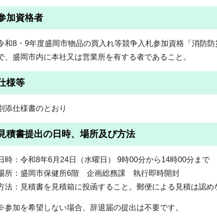
参加資格者
令和8・9年度盛岡市物品の買入れ等競争入札参加資格「消防
で、盛岡市内に本社又は営業所を有する者であること。
仕様等
別添仕様書のとおり
見積書提出の日時、場所及び方法
日時：令和8年6月24日（水曜日） 9時00分から14時00分まで
場所：盛岡市保健所6階 企画総務課 執行即時開封
方法：見積書を見積箱に投函すること。郵便による見積は認め
※参加を希望しない場合、辞退届の提出は不要です。