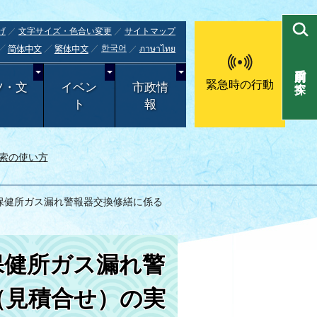
げ
文字サイズ・色合い変更
サイトマップ
한국어
ภาษาไทย
简体中文
繁体中文
目的別で探す
緊急時の行動
ツ・文
イベン
市政情
ト
報
索の使い方
市保健所ガス漏れ警報器交換修繕に係る
保健所ガス漏れ警
（見積合せ）の実