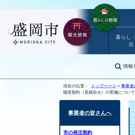
暮らし
出
情報
現在の位置：
トップページ
>
事業者
随意契約（見積合せ）の実施について
事業者の皆さんへ
市の発注契約