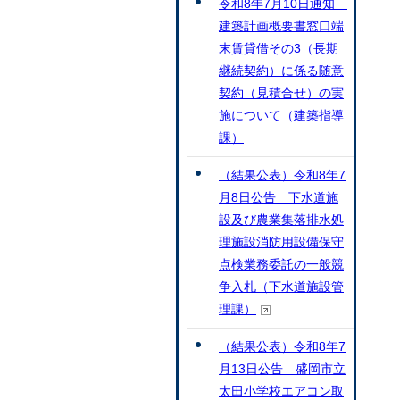
令和8年7月10日通知
建築計画概要書窓口端
末賃貸借その3（長期
継続契約）に係る随意
契約（見積合せ）の実
施について（建築指導
課）
（結果公表）令和8年7
月8日公告 下水道施
設及び農業集落排水処
理施設消防用設備保守
点検業務委託の一般競
争入札（下水道施設管
理課）
（結果公表）令和8年7
月13日公告 盛岡市立
太田小学校エアコン取