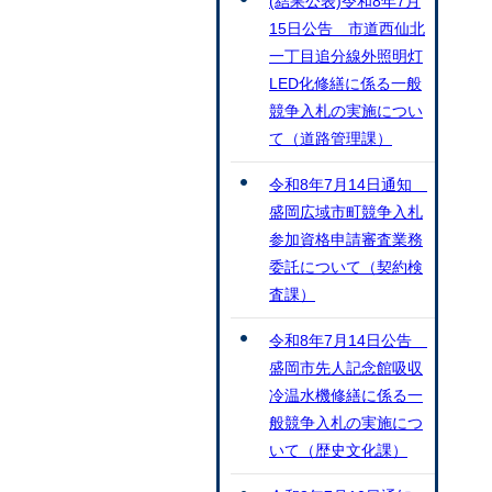
(結果公表)令和8年7月
15日公告 市道西仙北
一丁目追分線外照明灯
LED化修繕に係る一般
競争入札の実施につい
て（道路管理課）
令和8年7月14日通知
盛岡広域市町競争入札
参加資格申請審査業務
委託について（契約検
査課）
令和8年7月14日公告
盛岡市先人記念館吸収
冷温水機修繕に係る一
般競争入札の実施につ
いて（歴史文化課）