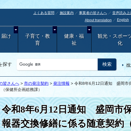
よくある質問
施設案内
事業者の皆さんへ
音声読み上
English
About translation
・届け
子育て・教
健康・福
観光・スポー
育
祉
化
を探す
検
の皆さんへ
>
市の発注契約
>
発注情報
> 令和8年6月12日通知 盛岡
 （保健所企画総務課）
令和8年6月12日通知 盛岡市
報器交換修繕に係る随意契約