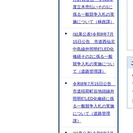
度立木売払いその1に
係る一般競争入札の実
施について（林政課）
(結果公表)令和8年7月
15日公告 市道西仙北
中島線外照明灯LED化
修繕その2に係る一般
競争入札の実施につい
て（道路管理課）
令和8年7月15日公告
市道稲荷町谷地頭線外
照明灯LED化修繕に係
る一般競争入札の実施
について（道路管理
課）