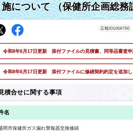
施について （保健所企画総務
広報ID1056750
令和8年6月17日更新 添付ファイルの見積書、同等品審査
令和8年6月17日更新 添付ファイルに修繕契約約定を追加
見積合せに関する事項
件名
盛岡市保健所ガス漏れ警報器交換修繕