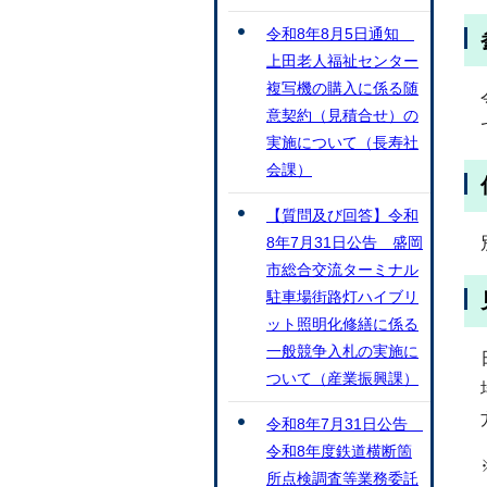
令和8年8月5日通知
上田老人福祉センター
複写機の購入に係る随
意契約（見積合せ）の
実施について（長寿社
会課）
【質問及び回答】令和
8年7月31日公告 盛岡
市総合交流ターミナル
駐車場街路灯ハイブリ
ット照明化修繕に係る
一般競争入札の実施に
ついて（産業振興課）
令和8年7月31日公告
令和8年度鉄道横断箇
所点検調査等業務委託