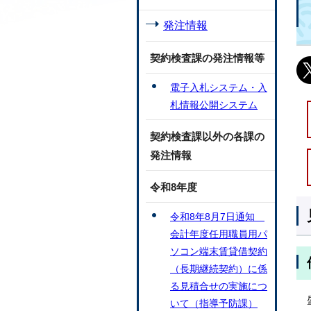
発注情報
契約検査課の発注情報等
電子入札システム・入
札情報公開システム
契約検査課以外の各課の
発注情報
令和8年度
令和8年8月7日通知
会計年度任用職員用パ
ソコン端末賃貸借契約
（長期継続契約）に係
る見積合せの実施につ
いて（指導予防課）