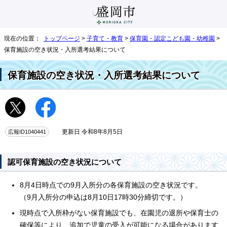
現在の位置：
トップページ
>
子育て・教育
>
保育園・認定こども園・幼稚園
>
保育施設の空き状況・入所選考結果について
保育施設の空き状況・入所選考結果について
広報ID1040441
更新日 令和8年8月5日
認可保育施設の空き状況について
8月4日時点での9月入所分の各保育施設の空き状況です。
（9月入所分の申込は8月10日17時30分締切です。）
現時点で入所枠がない保育施設でも、在園児の退所や保育士の
確保等により、追加で児童の受入が可能になる場合があります