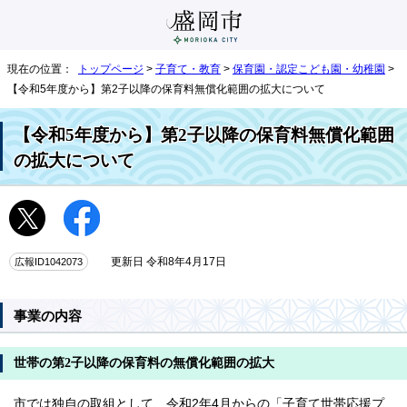
現在の位置：
トップページ
>
子育て・教育
>
保育園・認定こども園・幼稚園
>
【令和5年度から】第2子以降の保育料無償化範囲の拡大について
【令和5年度から】第2子以降の保育料無償化範囲
の拡大について
広報ID1042073
更新日 令和8年4月17日
事業の内容
世帯の第2子以降の保育料の無償化範囲の拡大
市では独自の取組として、令和2年4月からの「子育て世帯応援プ